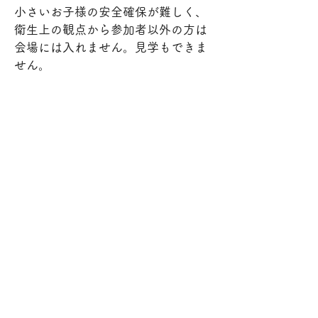
小さいお子様の安全確保が難しく、
衛生上の観点から参加者以外の方は
会場には入れません。見学もできま
せん。
子どもの制限年齢はありますか？
小学3年生以上のお子様であれば参
加可能です。年齢の上限はありませ
ん。
​申込み内容は後で変更やキャンセル
できますか
付き添いの保護者や連絡先が変更に
なる場合、申込みをキャンセルする
場合などはお申込み後にお送りする
参加可否のメールに返信する形でご