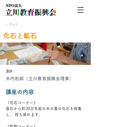
< Back
化石と鉱石
講師：
木内和郞（立川教育振興会理事）
講座の内容
《化石コーナー》
原石から約30万年前の木の葉の化石を採集
し、 持ち帰れます。
《鉱物コーナー》