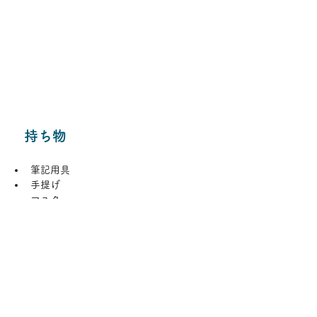
​持ち物
筆記用具
手提げ
マスク
上履き
水筒（環境保護のためペットボトルでは
なく水筒を持参してください）
保護者の緊急連絡先がわかるもの
費用（必ずおつりのないように封筒に入
れ、「氏名」「金額」を記入してくださ
い。