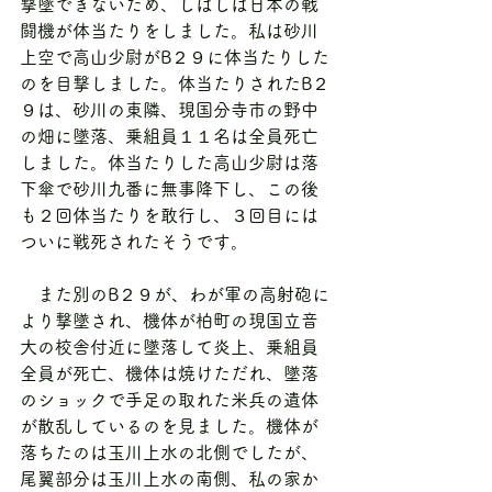
撃墜できないため、しばしば日本の戦
闘機が体当たりをしました。私は砂川
上空で高山少尉がB２９に体当たりした
のを目撃しました。体当たりされたB２
９は、砂川の東隣、現国分寺市の野中
の畑に墜落、乗組員１１名は全員死亡
しました。体当たりした高山少尉は落
下傘で砂川九番に無事降下し、この後
も２回体当たりを敢行し、３回目には
ついに戦死されたそうです。
　また別のB２９が、わが軍の高射砲に
より撃墜され、機体が柏町の現国立音
大の校舎付近に墜落して炎上、乗組員
全員が死亡、機体は焼けただれ、墜落
のショックで手足の取れた米兵の遺体
が散乱しているのを見ました。機体が
落ちたのは玉川上水の北側でしたが、
尾翼部分は玉川上水の南側、私の家か