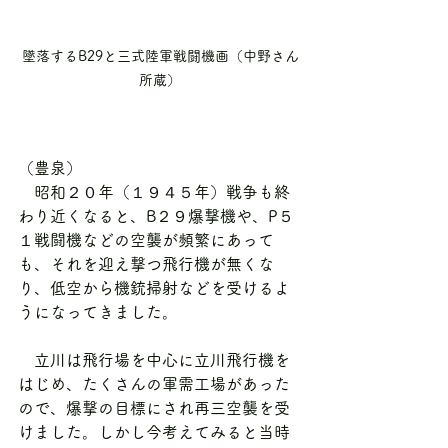
墜落するB29と三式陸軍戦闘機画（中野さん
所蔵）
（豊泉）
　昭和２０年（１９４５年）戦争も終
わり近くなると、B２９爆撃機や、P５
１戦闘機などの空襲が頻繁にあって
も、それを迎え撃つ飛行機が無くな
り、低空から機銃掃射などを受けるよ
うになってきました。
　立川は飛行場を中心に立川飛行機を
はじめ、たくさんの軍需工場があった
ので、爆撃の目標にされ再三空襲を受
けました。しかし今考えてみると当時