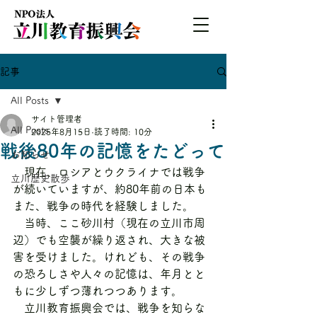
記事
All Posts
サイト管理者
All Posts
2025年8月15日
読了時間: 10分
戦後80年の記憶をたどって
お知らせ
　現在、ロシアとウクライナでは戦争
立川歴史散歩
が続いていますが、約80年前の日本も
また、戦争の時代を経験しました。
　当時、ここ砂川村（現在の立川市周
辺）でも空襲が繰り返され、大きな被
害を受けました。けれども、その戦争
の恐ろしさや人々の記憶は、年月とと
もに少しずつ薄れつつあります。
　立川教育振興会では、戦争を知らな