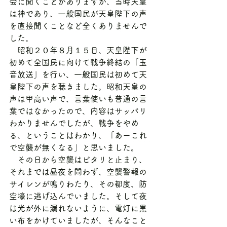
会に聞くことがありますが、当時天皇
は神であり、一般国民が天皇陛下の声
を直接聞くことなど全くありませんで
した。
　昭和２０年８月１５日、天皇陛下が
初めて全国民に向けて戦争終結の「玉
音放送」を行い、一般国民は初めて天
皇陛下の声を聴きました。昭和天皇の
声は甲高い声で、言葉使いも普通の言
葉ではなかったので、内容はサッパリ
わかりませんでしたが、戦争をやめ
る、ということはわかり、「あーこれ
で空襲が無くなる」と思いました。
　その日から空襲はピタリと止まり、
それまでは昼夜を問わず、空襲警報の
サイレンが鳴りわたり、その都度、防
空壕に逃げ込んでいました。そして夜
は光が外に漏れないように、電灯に黒
い布をかけていましたが、そんなこと