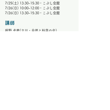
7/25(土) 13:30-15:30・こぶし会館
7/26(日) 10:00-12:00・こぶし会館
7/26(日) 13:30-15:30・こぶし会館
講師
堀野 卓磨(立川・自然と科学の会)
​持ち物
【全講座共通の持ち物】
・てさげ袋(持ち帰る物を入れる)
・上履き
・飲み物(熱中症対策として)
・筆記用具
・保護者の緊急連絡先がわかるもの
・費用(必ずおつりのないように封筒に入
れ、「氏名」「金額」を記入してくださ
い。)
申し込み
←前の講座を見る
次の講座を見る→