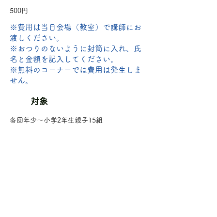
500円
※費用は当日会場（教室）で講師にお
渡しください。
※おつりのないように封筒に入れ、氏
名と金額を記入してください。
​※無料のコーナーでは費用は発生しま
せん。
対象
各回年少〜小学2年生親子15組
持ち物
【この講座の持ち物】
・はさみ
・セロハンテープ
【全講座共通の持ち物】
・てさげ袋(持ち帰る物を入れる)