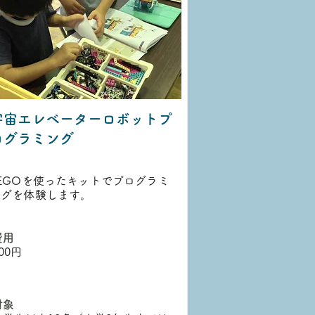
宇宙エレベーターロボットプ
ログラミング
LEGOを使ったキットでプログラミ
ングを体験します。
費用
00円
対象