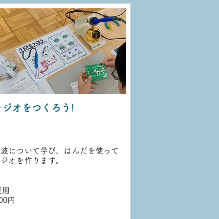
ラジオをつくろう!
電波について学び、はんだを使って
ラジオを作ります。
費用
00円