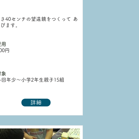
さ40センチの望遠鏡をつくって あ
そびます。
費用
00円
対象
各回年少〜小学2年生親子15組
詳細