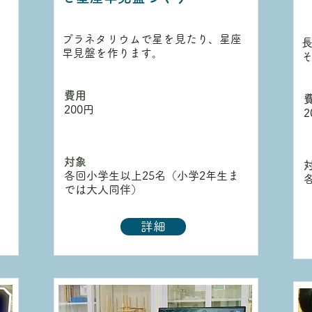
り
プラネタリウムで星を見たり、星座
長
早見盤を作ります。
​費用
​
200円
2
対象
各回小学生以上25名（小学2年生ま
では大人同伴）
詳細