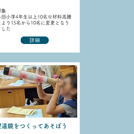
対象
各回小学4年生以上10名※材料高騰
により15名から10名に変更となり
ました
詳細
望遠鏡をつくってあそぼう