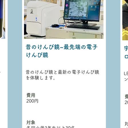
昔のけんび鏡~最先端の電子
けんび鏡
の
昔のけんび鏡と最新の電子けんび鏡
を体験します。
​費用
​
200円
2
対象